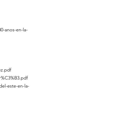
0-anos-en-la-
z.pdf
gar%C3%B3.pdf
el-este-en-la-