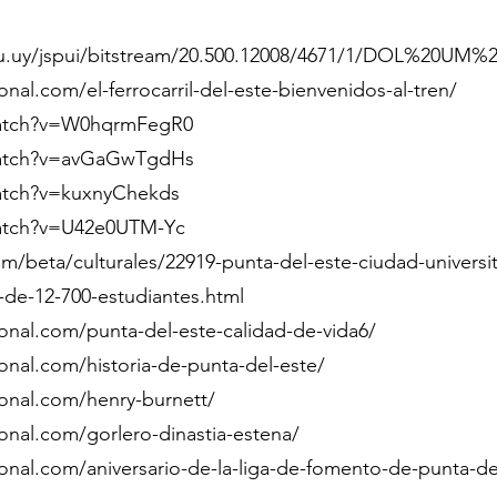
edu.uy/jspui/bitstream/20.500.12008/4671/1/DOL%20UM%
onal.com/el-ferrocarril-del-este-bienvenidos-al-tren/
watch?v=W0hqrmFegR0
watch?v=avGaGwTgdHs
atch?v=kuxnyChekds
atch?v=U42e0UTM-Yc
m/beta/culturales/22919-punta-del-este-ciudad-universita
-12-700-estudiantes.html
ional.com/punta-del-este-calidad-de-vida6/
ional.com/historia-de-punta-del-este/
ional.com/henry-burnett/
ional.com/gorlero-dinastia-estena/
onal.com/aniversario-de-la-liga-de-fomento-de-punta-del