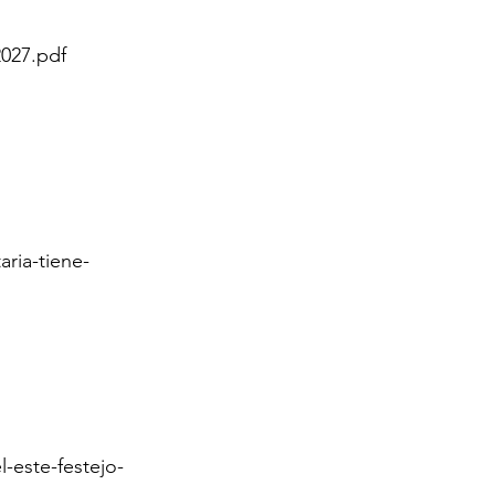
2027.pdf
ria-tiene-
-este-festejo-