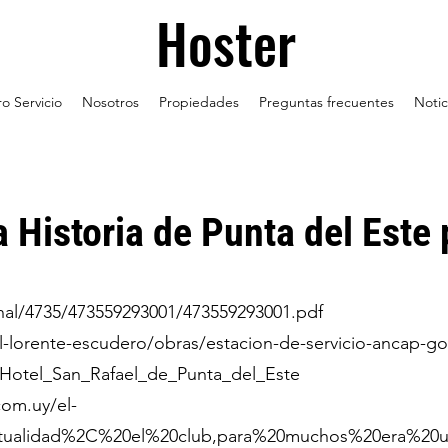
Hoster
o Servicio
Nosotros
Propiedades
Preguntas frecuentes
Notic
a Historia de Punta del Este
rnal/4735/473559293001/473559293001.pdf
l-lorente-escudero/obras/estacion-de-servicio-ancap-go
i/Hotel_San_Rafael_de_Punta_del_Este
com.uy/el-
ctualidad%2C%20el%20club,para%20muchos%20era%20u