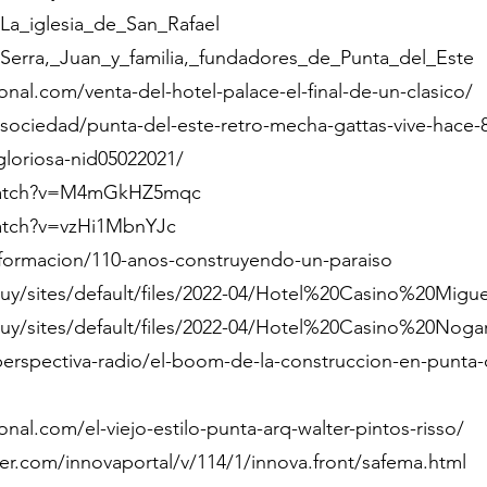
/La_iglesia_de_San_Rafael
/Serra,_Juan_y_familia,_fundadores_de_Punta_del_Este
onal.com/venta-del-hotel-palace-el-final-de-un-clasico/
sociedad/punta-del-este-retro-mecha-gattas-vive-hace-8
gloriosa-nid05022021/
watch?v=M4mGkHZ5mqc
atch?v=vzHi1MbnYJc
nformacion/110-anos-construyendo-un-paraiso
y/sites/default/files/2022-04/Hotel%20Casino%20Migue
uy/sites/default/files/2022-04/Hotel%20Casino%20No
perspectiva-radio/el-boom-de-la-construccion-en-punta-d
onal.com/el-viejo-estilo-punta-arq-walter-pintos-risso/
er.com/innovaportal/v/114/1/innova.front/safema.html