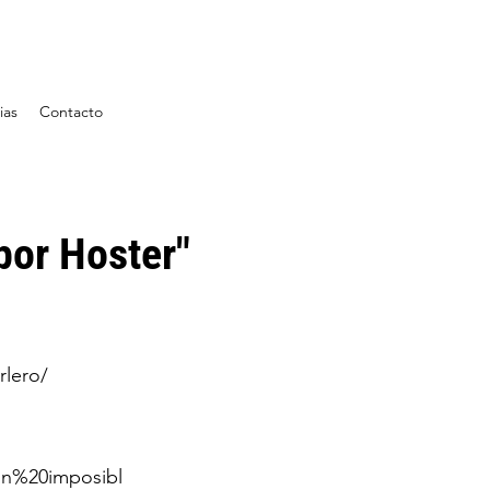
ias
Contacto
 por Hoster"
rlero/
n%20imposibl