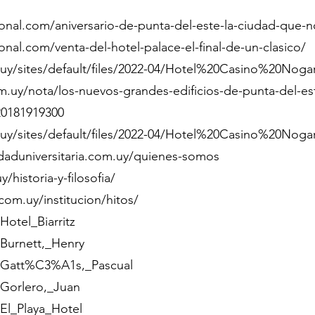
ional.com/aniversario-de-punta-del-este-la-ciudad-que-
onal.com/venta-del-hotel-palace-el-final-de-un-clasico/
uy/sites/default/files/2022-04/Hotel%20Casino%20No
.uy/nota/los-nuevos-grandes-edificios-de-punta-del-es
20181919300
uy/sites/default/files/2022-04/Hotel%20Casino%20No
daduniversitaria.com.uy/quienes-somos
/historia-y-filosofia/
m.uy/institucion/hitos/
Hotel_Biarritz
/Burnett,_Henry
p/Gatt%C3%A1s,_Pascual
/Gorlero,_Juan
/El_Playa_Hotel