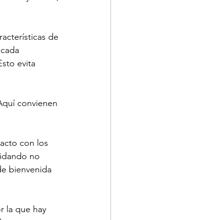
acterísticas de 
 cada 
sto evita 
Aquí convienen 
acto con los 
uidando no 
de bienvenida 
r la que hay 