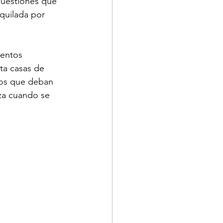
cuestiones que 
quilada por 
mentos 
ta casas de 
rios que deban 
za cuando se 