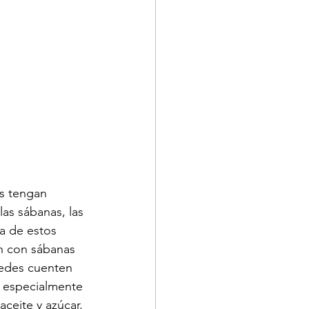
s tengan 
as sábanas, las 
a de estos 
n con sábanas 
pedes cuenten 
 especialmente 
ceite y azúcar, 