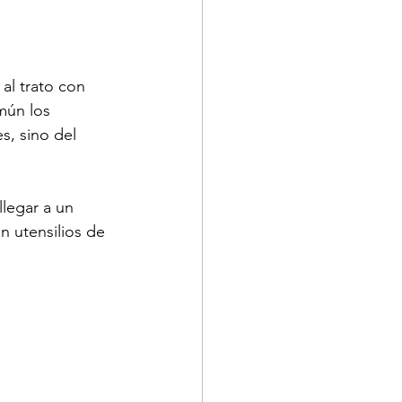
al trato con 
mún los 
s, sino del 
legar a un 
 utensilios de 