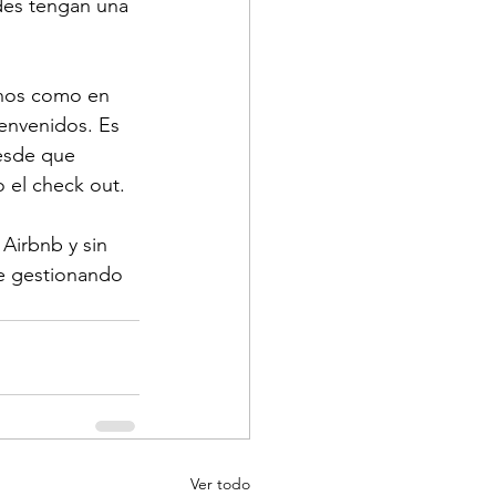
des tengan una 
nos como en 
envenidos. Es 
esde que 
o el check out.
Airbnb y sin 
e gestionando 
Ver todo