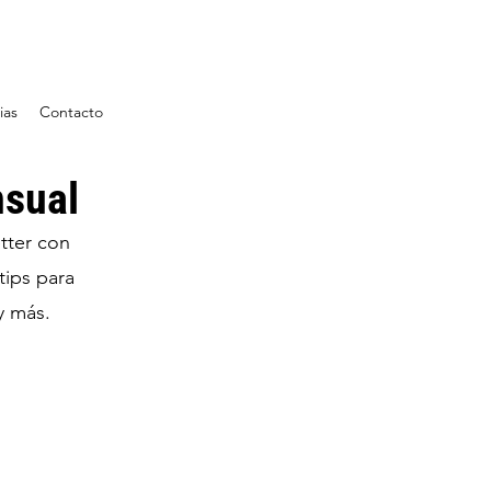
ias
Contacto
nsual
tter con
tips para
 y más.