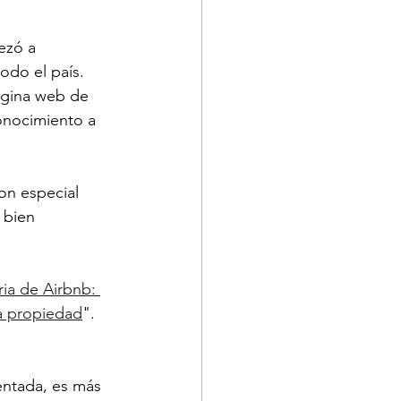
ezó a 
odo el país. 
ágina web de 
onocimiento a 
on especial 
 bien 
ria de Airbnb: 
a propiedad
".
ntada, es más 