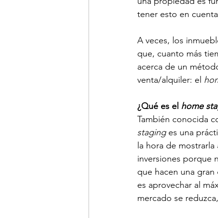
una propiedad es fun
tener esto en cuenta
A veces, los inmueb
que, cuanto más tiem
acerca de un método
venta/alquiler: el 
hom
¿Qué es el 
home sta
También conocida co
staging
 es una práct
la hora de mostrarla
inversiones porque n
que hacen una gran d
es aprovechar al máx
mercado se reduzca, 