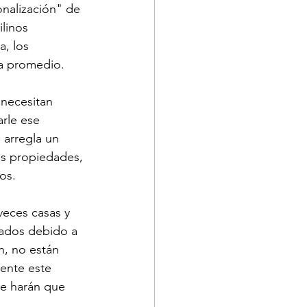
onalización" de 
linos 
, los 
sa promedio. 
necesitan 
rle ese 
 arregla un 
as propiedades, 
os. 
veces casas y 
lados debido a 
n, no están 
ente este 
ue harán que 