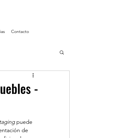
ias
Contacto
uebles -
taging
 puede 
entación de 