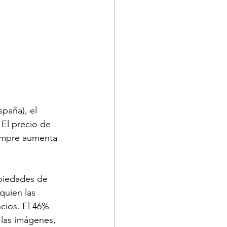
spaña), el 
El precio de 
iempre aumenta 
piedades de 
quien las 
cios. El 46% 
 las imágenes, 