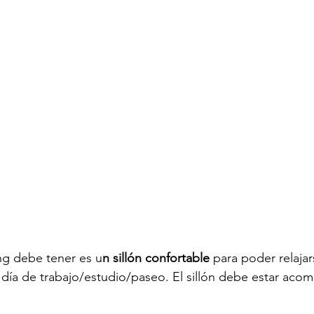
ing debe tener es u
n sillón confortable
 para poder relaja
 día de trabajo/estudio/paseo. El sillón debe estar ac