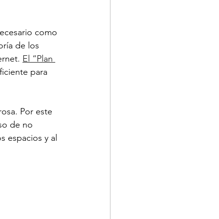
 necesario como 
ría de los 
rnet. 
El “Plan 
ficiente para 
rosa. Por este 
aso de no 
s espacios y al 