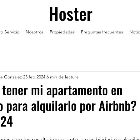
Hoster
o Servicio
Nosotros
Propiedades
Preguntas frecuentes
Notic
ié González
23 feb 2024
6 min de lectura
 tener mi apartamento en
 para alquilarlo por Airbnb? 
024
nas que les resulta interesante la posibilidad de alquila