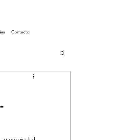
ias
Contacto
-
r su propiedad 