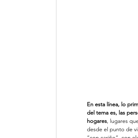
En esta línea, lo p
del tema es, las per
hogares
, lugares qu
desde el punto de v
“con cariño”, con e