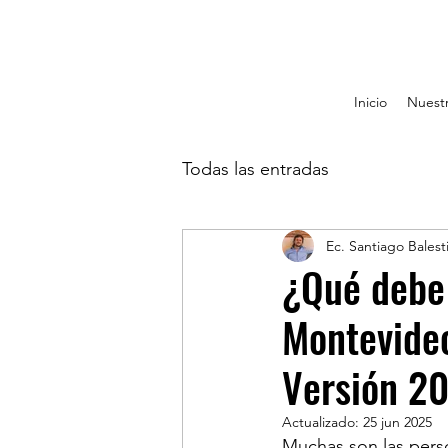
Inicio
Nuestr
Todas las entradas
Ec. Santiago Balest
¿Qué debe
Montevideo
Versión 2
Actualizado:
25 jun 2025
Muchas son las perso