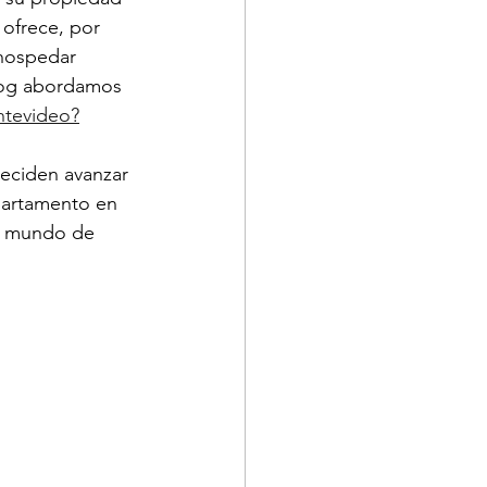
 ofrece, por 
 hospedar 
Blog abordamos 
ntevideo?
deciden avanzar 
partamento en 
l mundo de 