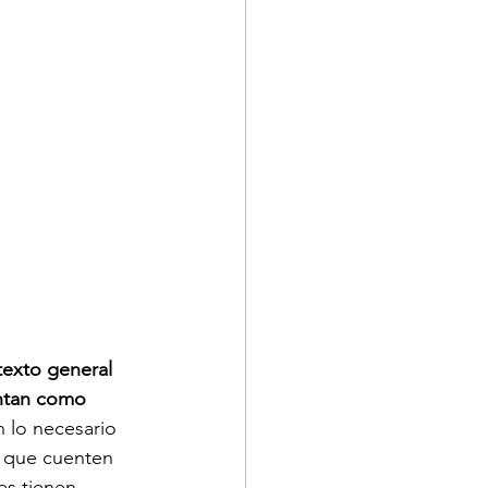
exto general 
entan como 
 lo necesario 
 que cuenten 
es tienen 