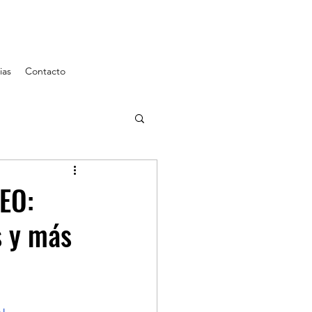
ias
Contacto
EO:
s y más