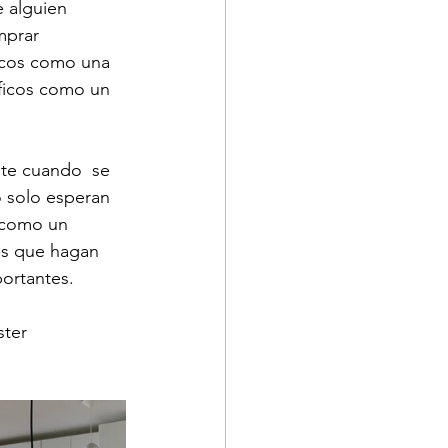
 alguien 
mprar 
icos como una 
ficos como un 
te cuando  se 
o solo esperan 
 como un 
es que hagan 
ortantes. 
ter 