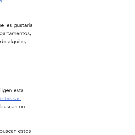
N 
 les gustaría 
apartamentos, 
e alquiler, 
ligen esta 
antes de 
 buscan un 
buscan estos 