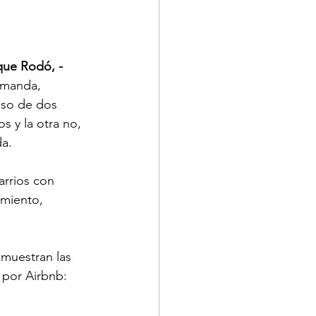
que Rodó, -
emanda, 
aso de dos 
 y la otra no, 
da.
arrios con 
miento, 
muestran las 
 por Airbnb: