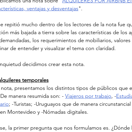
ublicamos una nota sobre “
ALQUILERES POR AIRBNB E
rísticas, ventajas y desventajas
".
 repitió mucho dentro de los lectores de la nota fue que
ión más bajada a tierra sobre las características de los 
demandadas, los requerimientos de mobiliarios, valores d
nar de entender y visualizar el tema con claridad.
inquietud decidimos crear esta nota.
alquileres temporales
nota, presentamos los distintos tipos de públicos que e
 De manera resumida son: - 
Viajeros por trabajo
, -
Estudi
ario
; -Turistas; -Uruguayos que de manera circunstancial
en Montevideo y -Nómadas digitales.
ase, la primer pregunta que nos formulamos es. ¿Dónde 