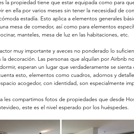
es la propiedad tiene que estar equipada como para que
vir en ella por varios meses sin tener la necesidad de co
cómoda estadía. Esto aplica a elementos generales bás
 una mesa de comedor, así como para elementos especí
ocinar, manteles, mesa de luz en las habitaciones, etc. 
actor muy importante y aveces no ponderado lo suficien
s la decoración. Las personas que alquilan por Airbnb n
 dormir, esperan un lugar que verdaderamente se sienta
cuenta esto, elementos como cuadros, adornos y detall
espacio acogedor, con identidad, son especialmente imp
a les compartimos fotos de propiedades que desde Hos
evideo, este es el nivel esperado por los huéspedes.