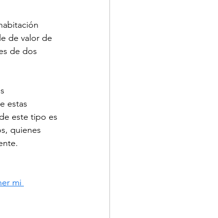
habitación 
le de valor de 
des de dos 
s 
e estas 
de este tipo es 
os, quienes 
ente.
er mi 